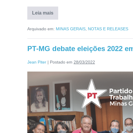
Leia mais
Arquivado em:
MINAS GERAIS
,
NOTAS E RELEASES
PT-MG debate eleições 2022 em
Jean Piter
|
Postado em
28/03/2022