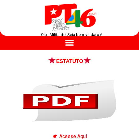
Olá , Militante! Seja bem-vinda(o)!
ESTATUTO
Acesse Aqui