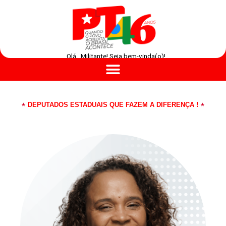
Olá , Militante! Seja bem-vinda(o)!
DEPUTADOS ESTADUAIS QUE FAZEM A DIFERENÇA !