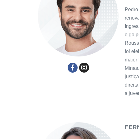
Pedro 
renova
Ingres
o golp
Rousse
foi el
maior 
Minas.
justiç
direit
a juve
FER