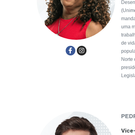
Desen
(Unim
manda
uma mu
trabal
de vid
popula
Norte 
presid
Legisl
PED
Vice