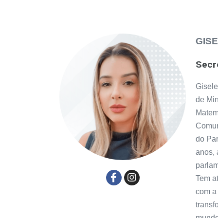
GIS
Secr
Gisele
de Min
Matem
Comuni
do Par
anos,
parla
Tem at
com a 
transf
mundo 