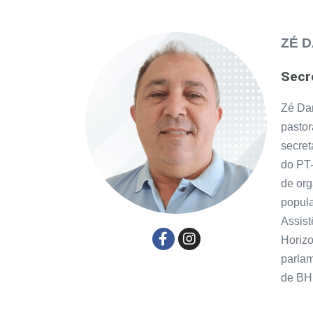
ZÉ 
Secr
Zé Dan
pastor
secret
do PT-
de or
popula
Assist
Horizo
parla
de BH