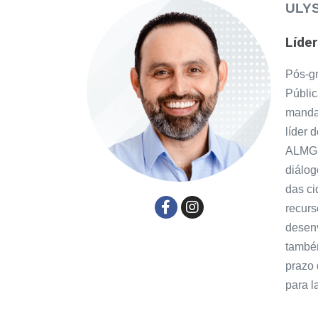
ULY
Líde
Pós-g
Públic
manda
líder 
ALMG. 
diálog
das ci
recurs
desenv
também
prazo 
para l