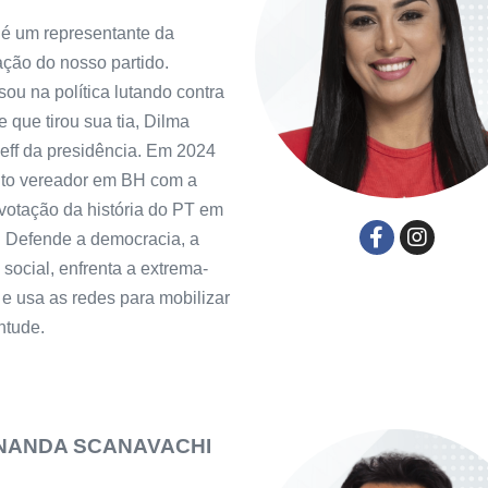
é um representante da
ção do nosso partido.
sou na política lutando contra
e que tirou sua tia, Dilma
ff da presidência. Em 2024
eito vereador em BH com a
votação da história do PT em
 Defende a democracia, a
a social, enfrenta a extrema-
a e usa as redes para mobilizar
ntude.
NANDA SCANAVACHI