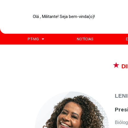
Olá , Militante! Seja bem-vinda(o)!
PT-MG
NOTÍCIAS
DI
LEN
Pres
Biólo