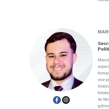
MAR
Secr
Polít
Marce
especi
forma
vice-p
histór
fortal
de Min
grêmio