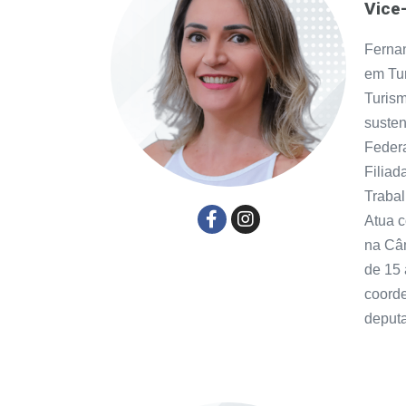
Vice
Ferna
em Tu
Turis
susten
Feder
Filiad
Trabal
Atua 
na Câ
de 15 
coord
deputa