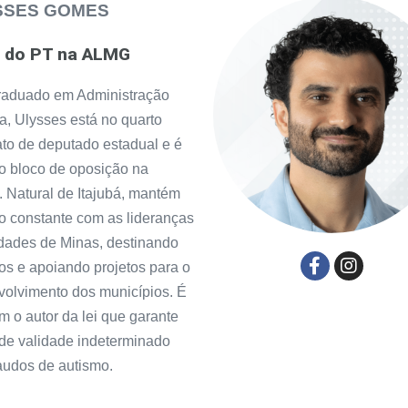
SSES GOMES
r do PT na ALMG
raduado em Administração
a, Ulysses está no quarto
to de deputado estadual e é
do bloco de oposição na
Natural de Itajubá, mantém
o constante com as lideranças
dades de Minas, destinando
os e apoiando projetos para o
olvimento dos municípios. É
 o autor da lei que garante
de validade indeterminado
audos de autismo.