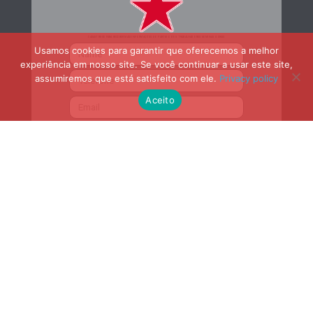
CADASTRE-SE PARA RECEBER MAIS INFORMAÇÕES DO PARTIDO DOS TRABALHADORES DE MINAS GERAIS
Usamos cookies para garantir que oferecemos a melhor
experiência em nosso site. Se você continuar a usar este site,
assumiremos que está satisfeito com ele.
Privacy policy
Aceito
Cadastrar
Nossa História
Nossa História
Nossa História
Presidência
Presidência
Presidência
Direção Estadual
Direção Estadual
Direção Estadual
Secretarias e Setoriais
Secretarias e Setoriais
Secretarias e Setoriais