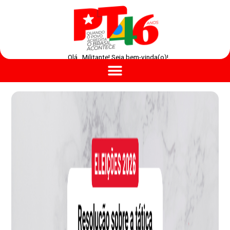
Olá , Militante! Seja bem-vinda(o)!