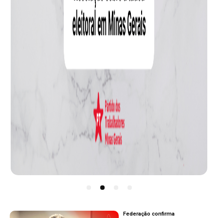
1
2
3
4
Federação confirma