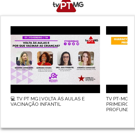
💻 TV PT MG | VOLTA ÀS AULAS E
TV PT-MG 🔺
VACINAÇÃO INFANTIL
PRIMEIRO 
PROFUNDAM
01:10:19
01:11