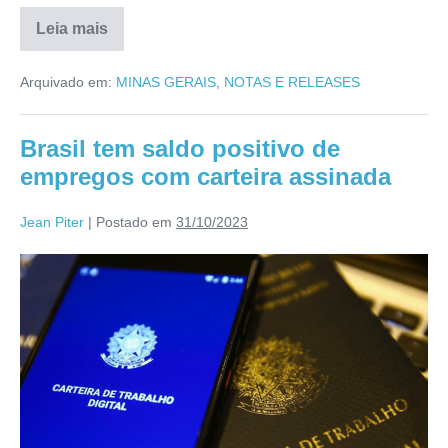
Leia mais
Arquivado em:
MINAS GERAIS
,
NOTAS E RELEASES
Brasil tem saldo positivo de
empregos com carteira assinada
Jean Piter
|
Postado em
31/10/2023