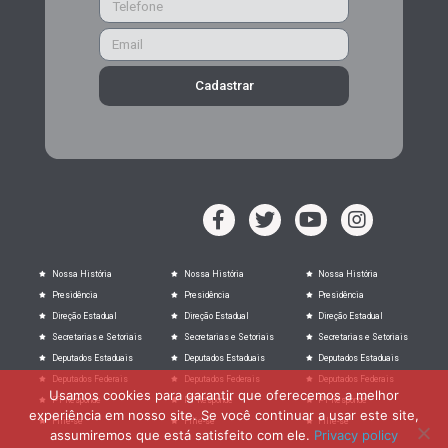
Cadastrar
Nossa História
Nossa História
Nossa História
Presidência
Presidência
Presidência
Direção Estadual
Direção Estadual
Direção Estadual
Secretarias e Setoriais
Secretarias e Setoriais
Secretarias e Setoriais
Deputados Estaduais
Deputados Estaduais
Deputados Estaduais
Deputados Federais
Deputados Federais
Deputados Federais
Usamos cookies para garantir que oferecemos a melhor
PT Responde
PT Responde
PT Responde
experiência em nosso site. Se você continuar a usar este site,
Filie-se
Filie-se
Filie-se
assumiremos que está satisfeito com ele.
Privacy policy