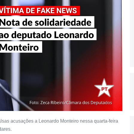
alsas acusações a Leonardo Monteiro nessa quarta-feira
dares.