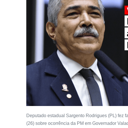
Deputado estadual Sargento Rodrigues (PL) fez f
(26) sobre ocorrência da PM em Governador Vala