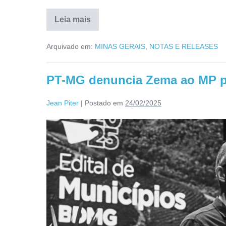
Leia mais
Arquivado em:
MINAS GERAIS
,
NOTAS E RELEASES
PT-MG denuncia Zema ao MP po
Jean Piter
|
Postado em
24/02/2025