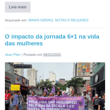
Leia mais
Arquivado em:
MINAS GERAIS
,
NOTAS E RELEASES
O impacto da jornada 6×1 na vida
das mulheres
Jean Piter
|
Postado em
08/03/2026