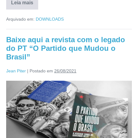
Leia mais
Arquivado em:
DOWNLOADS
Baixe aqui a revista com o legado
do PT “O Partido que Mudou o
Brasil”
Jean Piter
|
Postado em
26/08/2021