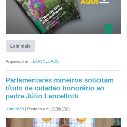
Leia mais
Arquivado em:
DOWNLOADS
Parlamentares mineiros solicitam
título de cidadão honorário ao
padre Júlio Lancellotti
leandro3d
|
Postado em
19/08/2021