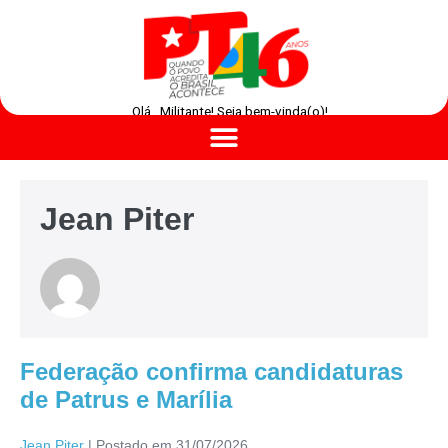
Olá , Militante! Seja bem-vinda(o)!
Jean Piter
Federação confirma candidaturas
de Patrus e Marília
Jean Piter
|
Postado em
31/07/2026