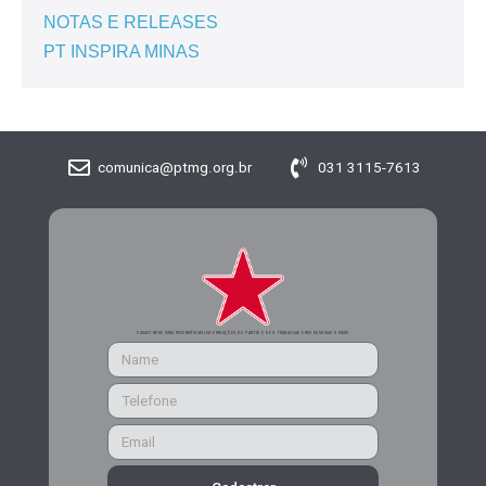
NOTAS E RELEASES
PT INSPIRA MINAS
comunica@ptmg.org.br
031 3115-7613
CADASTRE-SE PARA RECEBER MAIS INFORMAÇÕES DO PARTIDO DOS TRABALHADORES DE MINAS GERAIS