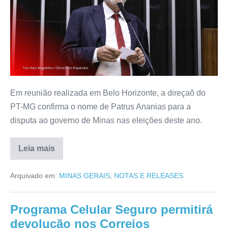
Em reunião realizada em Belo Horizonte, a direçaõ do
PT-MG confirma o nome de Patrus Ananias para a
disputa ao governo de Minas nas eleições deste ano.
Leia mais
Arquivado em:
MINAS GERAIS
,
NOTAS E RELEASES
Programa Celular Seguro permitirá
devolução nos Correios