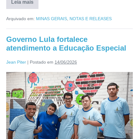
Leia mais
Arquivado em:
MINAS GERAIS
,
NOTAS E RELEASES
Governo Lula fortalece
atendimento a Educação Especial
Jean Piter
|
Postado em
14/06/2026