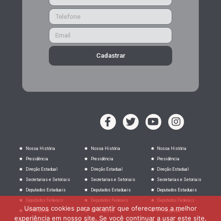
Cadastrar
Nossa História
Nossa História
Nossa História
Presidência
Presidência
Presidência
Direção Estadual
Direção Estadual
Direção Estadual
Secretarias e Setoriais
Secretarias e Setoriais
Secretarias e Setoriais
Deputados Estaduais
Deputados Estaduais
Deputados Estaduais
Deputados Federais
Deputados Federais
Deputados Federais
Usamos cookies para garantir que oferecemos a melhor
PT Responde
PT Responde
PT Responde
experiência em nosso site. Se você continuar a usar este site,
Filie-se
Filie-se
Filie-se