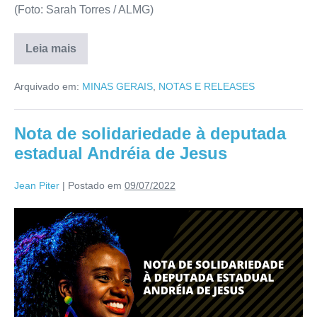
(Foto: Sarah Torres / ALMG)
Leia mais
Arquivado em:
MINAS GERAIS
,
NOTAS E RELEASES
Nota de solidariedade à deputada
estadual Andréia de Jesus
Jean Piter
|
Postado em
09/07/2022