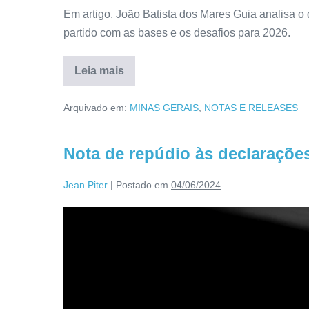
Em artigo, João Batista dos Mares Guia analisa 
partido com as bases e os desafios para 2026.
Leia mais
Arquivado em:
MINAS GERAIS
,
NOTAS E RELEASES
Nota de repúdio às declaraçõe
Jean Piter
|
Postado em
04/06/2024