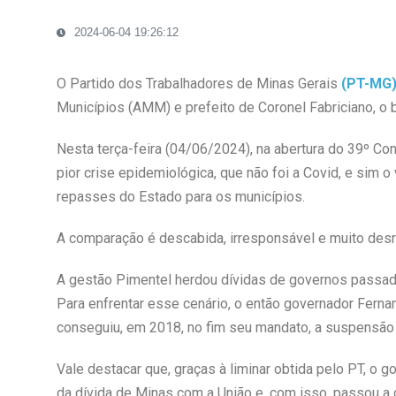
2024-06-04 19:26:12
O Partido dos Trabalhadores de Minas Gerais
(PT-MG
Municípios (AMM) e prefeito de Coronel Fabriciano, o b
Nesta terça-feira (04/06/2024), na abertura do 39º Co
pior crise epidemiológica, que não foi a Covid, e sim o v
repasses do Estado para os municípios.
A comparação é descabida, irresponsável e muito desr
A gestão Pimentel herdou dívidas de governos passad
Para enfrentar esse cenário, o então governador Fern
conseguiu, em 2018, no fim seu mandato, a suspensão
Vale destacar que, graças à liminar obtida pelo PT, 
da dívida de Minas com a União e, com isso, passou a 