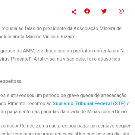
)
repudia as falas do presidente da Associação Mineira de
olsonarista Marcos Vinícius Bizarro.
ngresso da AMM, ele disse que os prefeitos enfrentaram “a
írus Pimentel”. A tal crise, na visão dele, foi o atraso nos
espeitosa.
os e atravessou um período de grave queda de arrecadação.
ando Pimentel recorreu ao
Supremo Tribunal Federal (STF)
e
 do pagamento das parcelas da dívida de Minas com a União.
o governador Romeu Zema não precisou pagar um centavo sequer
contar com mais recursos em caixa. Algo que, hoje em dia, até