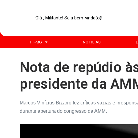
Olá , Militante! Seja bem-vinda(o)!
PT-MG
NOTÍCIAS
Nota de repúdio à
presidente da AM
Marcos Vinícius Bizarro fez críticas vazias e irrespo
durante abertura do congresso da AMM.