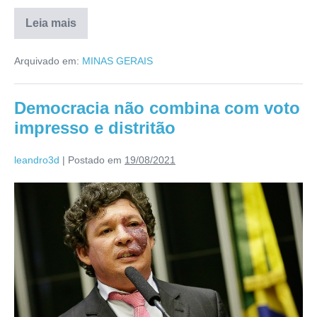
Leia mais
Arquivado em:
MINAS GERAIS
Democracia não combina com voto
impresso e distritão
leandro3d
|
Postado em
19/08/2021