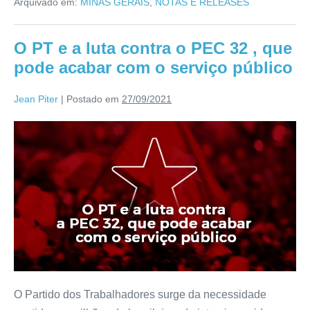
Arquivado em:
MINAS GERAIS
,
NOTAS E RELEASES
O PT e a luta contra o PEC 32 , que
pode acabar com o serviço público
Jean Piter
|
Postado em
27/09/2021
O Partido dos Trabalhadores surge da necessidade