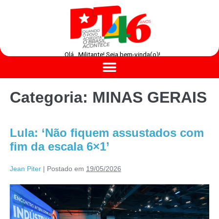
Olá , Militante! Seja bem-vinda(o)!
Categoria:
MINAS GERAIS
Lula: ‘Não fiquem assustados com
fim da escala 6×1’
Jean Piter
|
Postado em
19/05/2026