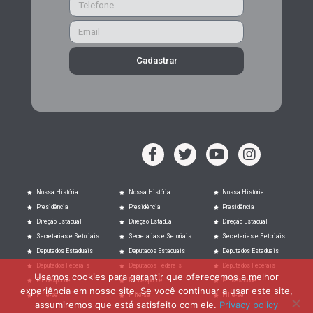
Cadastrar
Nossa História
Nossa História
Nossa História
Presidência
Presidência
Presidência
Direção Estadual
Direção Estadual
Direção Estadual
Secretarias e Setoriais
Secretarias e Setoriais
Secretarias e Setoriais
Deputados Estaduais
Deputados Estaduais
Deputados Estaduais
Deputados Federais
Deputados Federais
Deputados Federais
Usamos cookies para garantir que oferecemos a melhor
PT Responde
PT Responde
PT Responde
experiência em nosso site. Se você continuar a usar este site,
Filie-se
Filie-se
Filie-se
assumiremos que está satisfeito com ele.
Privacy policy