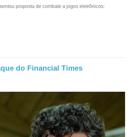
entou proposta de combate a jogos eletrônicos:
aque do Financial Times