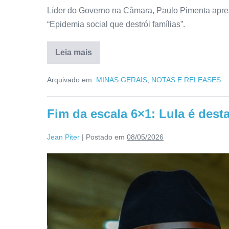
Líder do Governo na Câmara, Paulo Pimenta apres
“Epidemia social que destrói famílias”.
Leia mais
Arquivado em:
MINAS GERAIS
,
NOTAS E RELEASES
Fim da escala 6×1: Lula é dest
Jean Piter
|
Postado em
08/05/2026