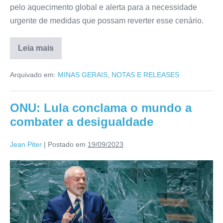
pelo aquecimento global e alerta para a necessidade
urgente de medidas que possam reverter esse cenário.
Leia mais
Arquivado em:
MINAS GERAIS
,
NOTAS E RELEASES
ONU: Lula conclama o mundo a
combater a desigualdade
Jean Piter
|
Postado em
19/09/2023