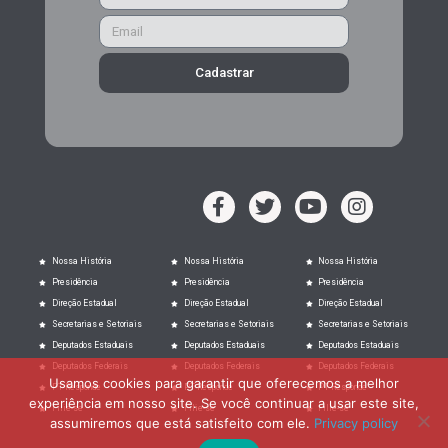
Cadastrar
Nossa História
Nossa História
Nossa História
Presidência
Presidência
Presidência
Direção Estadual
Direção Estadual
Direção Estadual
Secretarias e Setoriais
Secretarias e Setoriais
Secretarias e Setoriais
Deputados Estaduais
Deputados Estaduais
Deputados Estaduais
Deputados Federais
Deputados Federais
Deputados Federais
Usamos cookies para garantir que oferecemos a melhor
PT Responde
PT Responde
PT Responde
experiência em nosso site. Se você continuar a usar este site,
Filie-se
Filie-se
Filie-se
assumiremos que está satisfeito com ele.
Privacy policy