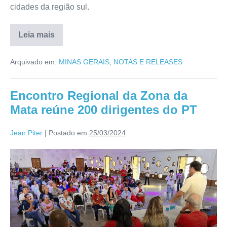
cidades da região sul.
Leia mais
Arquivado em:
MINAS GERAIS
,
NOTAS E RELEASES
Encontro Regional da Zona da
Mata reúne 200 dirigentes do PT
Jean Piter
|
Postado em
25/03/2024