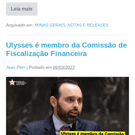
Leia mais
Arquivado em:
MINAS GERAIS
,
NOTAS E RELEASES
Ulysses é membro da Comissão de
Fiscalização Financeira
Jean Piter
|
Postado em
06/03/2023