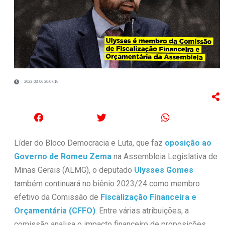
2023-03-06 20:07:16
Líder do Bloco Democracia e Luta, que faz
oposição ao
Governo de Romeu Zema
na Assembleia Legislativa de
Minas Gerais (ALMG), o deputado
Ulysses Gomes
também continuará no biênio 2023/24 como membro
efetivo da Comissão de
Fiscalização Financeira e
Orçamentária (CFFO)
. Entre várias atribuições, a
comissão analisa o impacto financeiro de proposições,