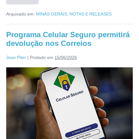
Arquivado em:
MINAS GERAIS
,
NOTAS E RELEASES
Programa Celular Seguro permitirá
devolução nos Correios
Jean Piter
|
Postado em
15/06/2026