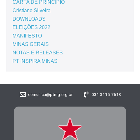
CARTA DE PRINCÍPIO
Cristiano Silveira
DOWNLOADS
ELEIÇÕES 2022
MANIFESTO
MINAS GERAIS
NOTAS E RELEASES
PT INSPIRA MINAS
comunica@ptmg.org.br
031 3115-7613