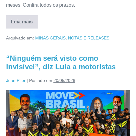
meses. Confira todos os prazos.
Leia mais
Arquivado em:
MINAS GERAIS
,
NOTAS E RELEASES
“Ninguém será visto como
invisível”, diz Lula a motoristas
Jean Piter
|
Postado em
20/05/2026