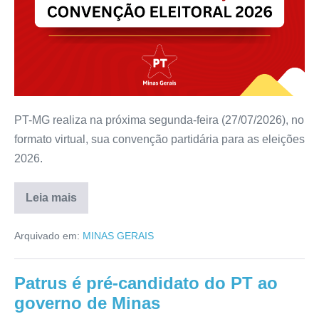
PT-MG realiza na próxima segunda-feira (27/07/2026), no
formato virtual, sua convenção partidária para as eleições
2026.
Leia mais
Arquivado em:
MINAS GERAIS
Patrus é pré-candidato do PT ao
governo de Minas