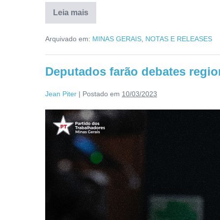
Leia mais
Arquivado em:
MINAS GERAIS
,
NOTAS E RELEASES
Deputados farão debates region
Jean Piter
|
Postado em
10/03/2023