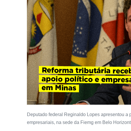
Deputado federal Reginaldo Lopes apresentou a pr
empresariais, na sede da Fiemg em Belo Horizont