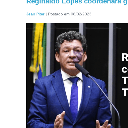
Reginaldo Lopes coordenará g
Jean Piter
|
Postado em
08/02/2023