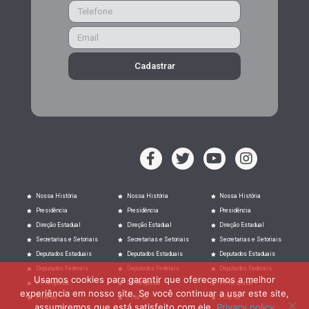
Cadastrar
Nossa História
Nossa História
Nossa História
Presidência
Presidência
Presidência
Direção Estadual
Direção Estadual
Direção Estadual
Secretarias e Setoriais
Secretarias e Setoriais
Secretarias e Setoriais
Deputados Estaduais
Deputados Estaduais
Deputados Estaduais
Deputados Federais
Deputados Federais
Deputados Federais
Usamos cookies para garantir que oferecemos a melhor
PT Responde
PT Responde
PT Responde
experiência em nosso site. Se você continuar a usar este site,
Filie-se
Filie-se
Filie-se
assumiremos que está satisfeito com ele.
Privacy policy