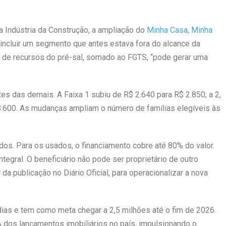
a Indústria da Construção, a ampliação do
Minha Casa, Minha
 incluir um segmento que antes estava fora do alcance da
ico de recursos do pré-sal, somado ao FGTS, “pode gerar uma
tes das demais. A Faixa 1 subiu de R$ 2.640 para R$ 2.850; a 2,
 8.600. As mudanças ampliam o número de famílias elegíveis às
os. Para os usados, o financiamento cobre até 80% do valor.
ntegral. O beneficiário não pode ser proprietário de outro
 da publicação no Diário Oficial, para operacionalizar a nova
ias e tem como meta chegar a 2,5 milhões até o fim de 2026.
dos lançamentos imobiliários no país, impulsionando o