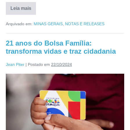
Leia mais
Arquivado em:
MINAS GERAIS
,
NOTAS E RELEASES
21 anos do Bolsa Família:
transforma vidas e traz cidadania
Jean Piter
|
Postado em
22/10/2024