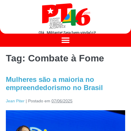
Olá , Militante! Seja bem-vinda(o)!
Tag:
Combate à Fome
Mulheres são a maioria no
empreendedorismo no Brasil
Jean Piter
|
Postado em
07/06/2025