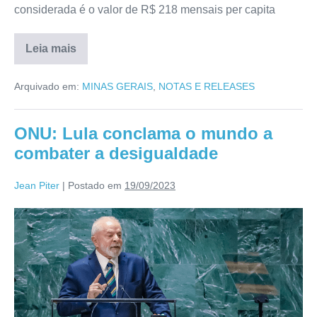
considerada é o valor de R$ 218 mensais per capita
Leia mais
Arquivado em:
MINAS GERAIS
,
NOTAS E RELEASES
ONU: Lula conclama o mundo a
combater a desigualdade
Jean Piter
|
Postado em
19/09/2023