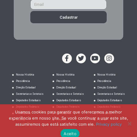
Cadastrar
Nossa História
Nossa História
Nossa História
Presidência
Presidência
Presidência
Direção Estadual
Direção Estadual
Direção Estadual
Secretarias e Setoriais
Secretarias e Setoriais
Secretarias e Setoriais
Deputados Estaduais
Deputados Estaduais
Deputados Estaduais
Deputados Federais
Deputados Federais
Deputados Federais
Usamos cookies para garantir que oferecemos a melhor
PT Responde
PT Responde
PT Responde
experiência em nosso site. Se você continuar a usar este site,
Filie-se
Filie-se
Filie-se
assumiremos que está satisfeito com ele.
Privacy policy
Aceito