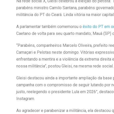
Na rede social X, Gleisi celebrou a eleição do petista: 
parabéns ministro Camilo Santana, parabéns governado
militância do PT do Ceará. Linda vitória na maior capita
A parlamentar também comemorou o
êxito do PT em ou
Caetano de volta para seu quarto mandato; Mauá (SP) 
“Parabéns, companheiros Marcelo Oliveira, prefeito re
Camaçari e Pelotas neste domingo. Vitórias expressiva
enfrentando a mentira e a violência da extrema direit
nossa militância”, postou Gleisi, na mesma rede social.
Gleisi destacou ainda a importante ampliação da base
campanha com o compromisso de seguir lutando por nos
justo, reelegendo o presidente Lula em 2026”, destaco
Instagram.
Ao agradecer e parabenizar a militância, ela destacou q