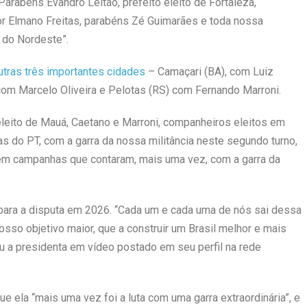
“Parabéns Evandro Leitão, prefeito eleito de Fortaleza,
r Elmano Freitas, parabéns Zé Guimarães e toda nossa
l do Nordeste”.
tras três importantes cidades
– Camaçari (BA), com Luiz
com Marcelo Oliveira e Pelotas (RS) com Fernando Marroni.
eleito de Mauá, Caetano e Marroni, companheiros eleitos em
s do PT, com a garra da nossa militância neste segundo turno,
a em campanhas que contaram, mais uma vez, com a garra da
 para a disputa em 2026. “Cada um e cada uma de nós sai dessa
so objetivo maior, que a construir um Brasil melhor e mais
u a presidenta em vídeo postado em seu perfil na rede
ue ela “mais uma vez foi a luta com uma garra extraordinária”, e