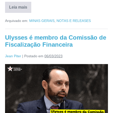
Leia mais
Arquivado em:
MINAS GERAIS
,
NOTAS E RELEASES
Ulysses é membro da Comissão de
Fiscalização Financeira
Jean Piter
|
Postado em
06/03/2023