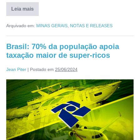
Leia mais
Arquivado em:
MINAS GERAIS
,
NOTAS E RELEASES
Brasil: 70% da população apoia
taxação maior de super-ricos
Jean Piter
|
Postado em
25/06/2024