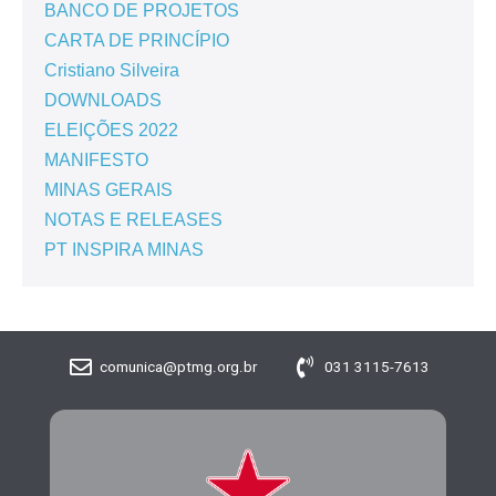
BANCO DE PROJETOS
CARTA DE PRINCÍPIO
Cristiano Silveira
DOWNLOADS
ELEIÇÕES 2022
MANIFESTO
MINAS GERAIS
NOTAS E RELEASES
PT INSPIRA MINAS
comunica@ptmg.org.br
031 3115-7613