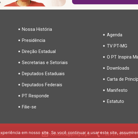
Nossa História
Agenda
Presidência
TV PT-MG
Direção Estadual
O PT Inspira M
Secretarias e Setoriais
Downloads
Deputados Estaduais
Carta de Princí
Deputados Federais
Manifesto
PT Responde
Estatuto
Filie-se
periência em nosso site. Se você continuar a usar este site, assumire
is
comunica@ptmg.org.br
031 3115-7613