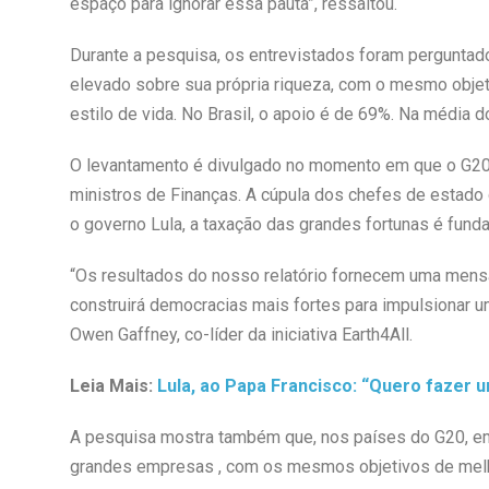
espaço para ignorar essa pauta”, ressaltou.
Durante a pesquisa, os entrevistados foram pergunta
elevado sobre sua própria riqueza, com o mesmo obje
estilo de vida. No Brasil, o apoio é de 69%. Na média d
O levantamento é divulgado no momento em que o G20 se
ministros de Finanças. A cúpula dos chefes de estado 
o governo Lula, a taxação das grandes fortunas é fun
“Os resultados do nosso relatório fornecem uma mens
construirá democracias mais fortes para impulsionar u
Owen Gaffney, co-líder da iniciativa Earth4All.
Leia Mais:
Lula, ao Papa Francisco: “Quero fazer
A pesquisa mostra também que, nos países do G20, em
grandes empresas , com os mesmos objetivos de melhor