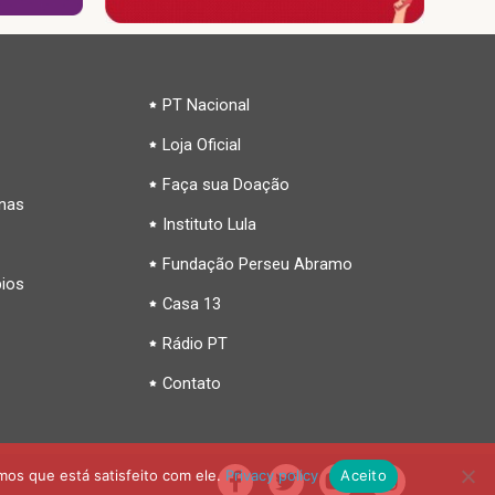
PT Nacional
Loja Oficial
Faça sua Doação
inas
Instituto Lula
Fundação Perseu Abramo
pios
Casa 13
Rádio PT
Contato
mos que está satisfeito com ele.
Privacy policy
Aceito