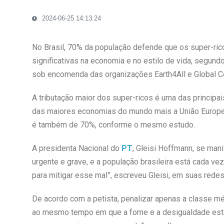
2024-06-25 14:13:24
No Brasil, 70% da população defende que os super-r
significativas na economia e no estilo de vida, segund
sob encomenda das organizações Earth4All e Global 
A tributação maior dos super-ricos é uma das principa
das maiores economias do mundo mais a União Europeia
é também de 70%, conforme o mesmo estudo.
A presidenta Nacional do
PT
, Gleisi Hoffmann, se man
urgente e grave, e a população brasileira está cada v
para mitigar esse mal”, escreveu Gleisi, em suas redes
De acordo com a petista, penalizar apenas a classe m
ao mesmo tempo em que a fome e a desigualdade estã