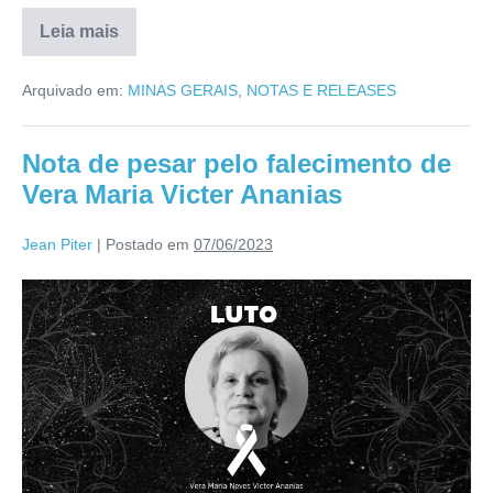
Leia mais
Arquivado em:
MINAS GERAIS
,
NOTAS E RELEASES
Nota de pesar pelo falecimento de
Vera Maria Victer Ananias
Jean Piter
|
Postado em
07/06/2023