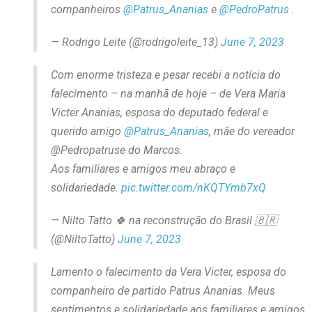
companheiros
@Patrus_Ananias
e
@PedroPatrus
.
— Rodrigo Leite (@rodrigoleite_13)
June 7, 2023
Com enorme tristeza e pesar recebi a notícia do
falecimento – na manhã de hoje – de Vera Maria
Victer Ananias, esposa do deputado federal e
querido amigo
@Patrus_Ananias
, mãe do vereador
@Pedropatruse do Marcos.
Aos familiares e amigos meu abraço e
solidariedade.
pic.twitter.com/nKQTYmb7xQ
— Nilto Tatto 🍀 na reconstrução do Brasil 🇧🇷
(@NiltoTatto)
June 7, 2023
Lamento o falecimento da Vera Victer, esposa do
companheiro de partido Patrus Ananias. Meus
sentimentos e solidariedade aos familiares e amigos