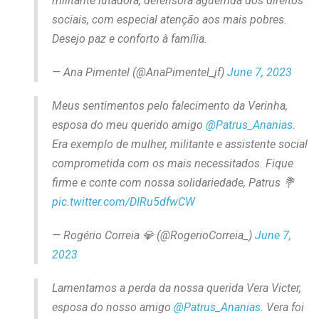
militante lutadora, defensora aguerrida dos direitos
sociais, com especial atenção aos mais pobres.
Desejo paz e conforto à família.
— Ana Pimentel (@AnaPimentel_jf)
June 7, 2023
Meus sentimentos pelo falecimento da Verinha,
esposa do meu querido amigo
@Patrus_Ananias
.
Era exemplo de mulher, militante e assistente social
comprometida com os mais necessitados. Fique
firme e conte com nossa solidariedade, Patrus 💐
pic.twitter.com/DIRu5dfwCW
— Rogério Correia 💎 (@RogerioCorreia_)
June 7,
2023
Lamentamos a perda da nossa querida Vera Victer,
esposa do nosso amigo
@Patrus_Ananias
. Vera foi