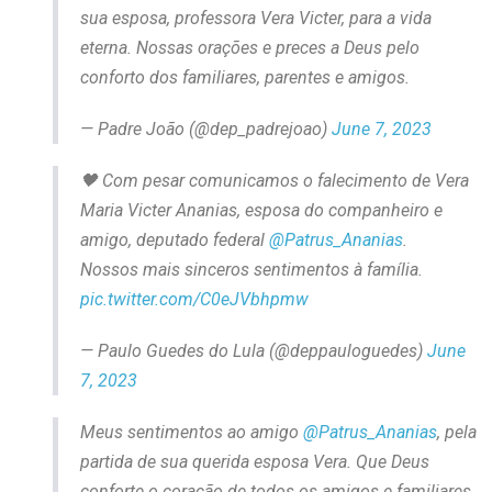
sua esposa, professora Vera Victer, para a vida
eterna. Nossas orações e preces a Deus pelo
conforto dos familiares, parentes e amigos.
— Padre João (@dep_padrejoao)
June 7, 2023
🖤 Com pesar comunicamos o falecimento de Vera
Maria Victer Ananias, esposa do companheiro e
amigo, deputado federal
@Patrus_Ananias
.
Nossos mais sinceros sentimentos à família.
pic.twitter.com/C0eJVbhpmw
— Paulo Guedes do Lula (@deppauloguedes)
June
7, 2023
Meus sentimentos ao amigo
@Patrus_Ananias
, pela
partida de sua querida esposa Vera. Que Deus
conforte o coração de todos os amigos e familiares,