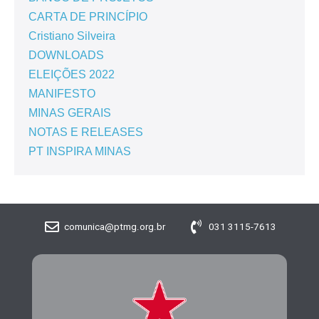
CARTA DE PRINCÍPIO
Cristiano Silveira
DOWNLOADS
ELEIÇÕES 2022
MANIFESTO
MINAS GERAIS
NOTAS E RELEASES
PT INSPIRA MINAS
comunica@ptmg.org.br
031 3115-7613