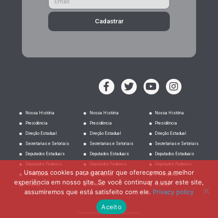
Cadastrar
Nossa História
Nossa História
Nossa História
Presidência
Presidência
Presidência
Direção Estadual
Direção Estadual
Direção Estadual
Secretarias e Setoriais
Secretarias e Setoriais
Secretarias e Setoriais
Deputados Estaduais
Deputados Estaduais
Deputados Estaduais
Deputados Federais
Deputados Federais
Deputados Federais
Usamos cookies para garantir que oferecemos a melhor
PT Responde
PT Responde
PT Responde
experiência em nosso site. Se você continuar a usar este site,
Filie-se
Filie-se
Filie-se
assumiremos que está satisfeito com ele.
Privacy policy
Aceito
© Todos os direitos reservados ao Partido dos trabalhadores de Minas Gerais