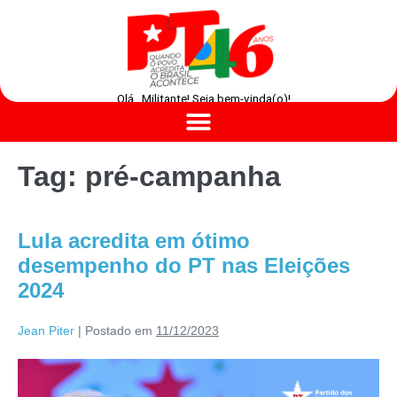
Olá , Militante! Seja bem-vinda(o)!
Tag:
pré-campanha
Lula acredita em ótimo
desempenho do PT nas Eleições
2024
Jean Piter
|
Postado em
11/12/2023