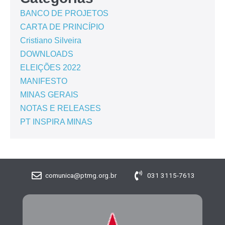
BANCO DE PROJETOS
CARTA DE PRINCÍPIO
Cristiano Silveira
DOWNLOADS
ELEIÇÕES 2022
MANIFESTO
MINAS GERAIS
NOTAS E RELEASES
PT INSPIRA MINAS
comunica@ptmg.org.br
031 3115-7613