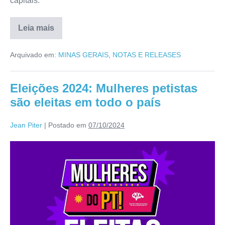
capitais.
Leia mais
Arquivado em:
MINAS GERAIS
,
NOTAS E RELEASES
Eleições 2024: Mulheres petistas
são eleitas em todo o país
Jean Piter
|
Postado em
07/10/2024