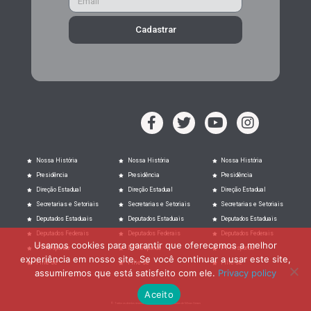
Cadastrar
Nossa História
Nossa História
Nossa História
Presidência
Presidência
Presidência
Direção Estadual
Direção Estadual
Direção Estadual
Secretarias e Setoriais
Secretarias e Setoriais
Secretarias e Setoriais
Deputados Estaduais
Deputados Estaduais
Deputados Estaduais
Deputados Federais
Deputados Federais
Deputados Federais
Usamos cookies para garantir que oferecemos a melhor
PT Responde
PT Responde
PT Responde
experiência em nosso site. Se você continuar a usar este site,
Filie-se
Filie-se
Filie-se
assumiremos que está satisfeito com ele.
Privacy policy
Aceito
© Todos os direitos reservados ao Partido dos trabalhadores de Minas Gerais