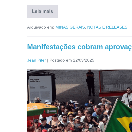
Leia mais
Arquivado em:
MINAS GERAIS
,
NOTAS E RELEASES
Manifestações cobram aprova
Jean Piter
|
Postado em
22/09/2025