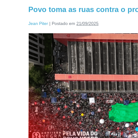
Povo toma as ruas contra o pro
Jean Piter
|
Postado em
21/09/2025