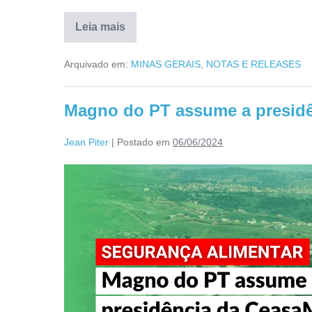
Leia mais
Arquivado em:
MINAS GERAIS
,
NOTAS E RELEASES
Magno do PT assume a presidê
Jean Piter
|
Postado em
06/06/2024