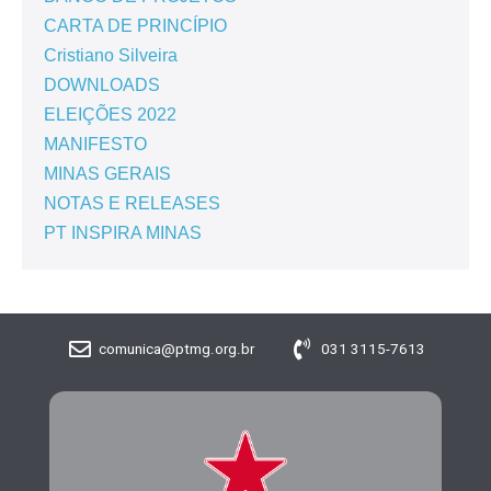
CARTA DE PRINCÍPIO
Cristiano Silveira
DOWNLOADS
ELEIÇÕES 2022
MANIFESTO
MINAS GERAIS
NOTAS E RELEASES
PT INSPIRA MINAS
comunica@ptmg.org.br
031 3115-7613