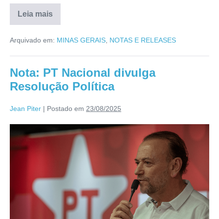
Leia mais
Arquivado em:
MINAS GERAIS
,
NOTAS E RELEASES
Nota: PT Nacional divulga
Resolução Política
Jean Piter
|
Postado em
23/08/2025