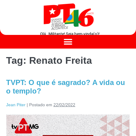
Olá , Militante! Seja bem-vinda(o)!
Tag:
Renato Freita
TVPT: O que é sagrado? A vida ou
o templo?
Jean Piter
|
Postado em
22/02/2022