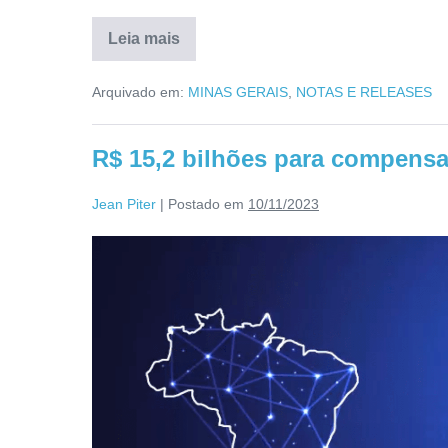
Leia mais
Arquivado em:
MINAS GERAIS
,
NOTAS E RELEASES
R$ 15,2 bilhões para compensa
Jean Piter
|
Postado em
10/11/2023