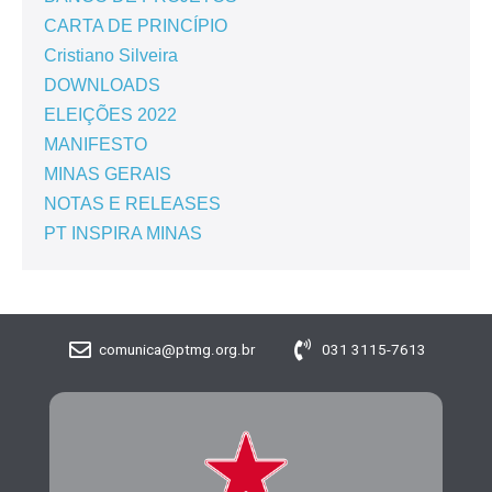
CARTA DE PRINCÍPIO
Cristiano Silveira
DOWNLOADS
ELEIÇÕES 2022
MANIFESTO
MINAS GERAIS
NOTAS E RELEASES
PT INSPIRA MINAS
comunica@ptmg.org.br
031 3115-7613