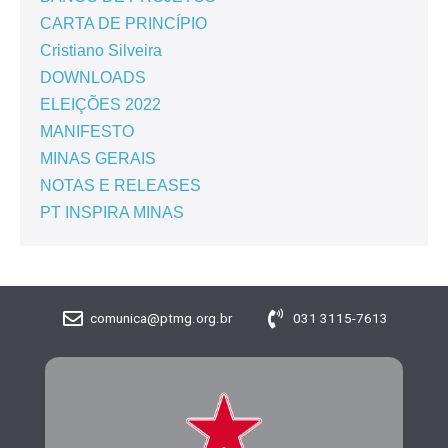
CARTA DE PRINCÍPIO
Cristiano Silveira
DOWNLOADS
ELEIÇÕES 2022
MANIFESTO
MINAS GERAIS
NOTAS E RELEASES
PT INSPIRA MINAS
comunica@ptmg.org.br
031 3115-7613