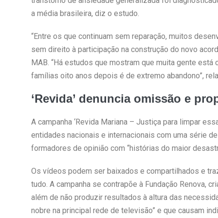
transtorno de ansiedade generalizada foi diagnostica
a média brasileira, diz o estudo.
“Entre os que continuam sem reparação, muitos desenv
sem direito à participação na construção do novo acord
MAB. “Há estudos que mostram que muita gente está c
famílias oito anos depois é de extremo abandono”, relat
‘Revida’ denuncia omissão e pr
A campanha ‘Revida Mariana – Justiça para limpar ess
entidades nacionais e internacionais com uma série de
formadores de opinião com “histórias do maior desastr
Os vídeos podem ser baixados e compartilhados e t
tudo. A campanha se contrapõe à Fundação Renova, cr
além de não produzir resultados à altura das necessi
nobre na principal rede de televisão” e que causam ind