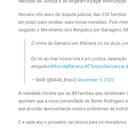
Nacional de Justiça e se negaram a pagar indenização 
Nesses oito anos de disputa judicial, das 350 famíli
um prazo para receber suas novas moradias. Pelo men
segundo o Movimento dos Atingidos por Barragens (M
O crime da Samarco em Mariana, no rio doce, com
Do rio ao mar, nossa luta é por justiça, reparação
atingidos!
#RevidaMariana
#ÉTempoDeAvançar
— MAB (@MAB_Brasil)
November 5, 2023
A realidade mostra que as 88 famílias que receberam 
apontam que a nova comunidade de Bento Rodrigues é 
que já estão apresentando muitos problemas de estrut
E a cada ano o pesadelo se renova para os moradores