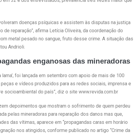
do em 32% dos entrevistados, prevalência três vezes maior que
olveram doenças psíquicas e assistem às disputas na justiça
o de reparação”, afirma Letícia Oliveira, da coordenação do
om metal pesado no sangue, fruto desse crime. A situação das
ou Andrioli.
opagandas enganosas das mineradoras
a lama’, foi lançada em setembro com apoio de mais de 100
 peças e vídeos produzidos para as redes sociais, imprensa e
e socioambiental do país”, diz o site www.revida.com.br
razem depoimentos que mostram o sofrimento de quem perdeu
iada pelas mineradoras para reparação dos danos mas que,
dades das vítimas, aparece em “propagandas caras em horário
ignação nos atingidos, conforme publicado no artigo “Crime da