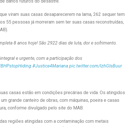
de danos futuros do desastre.
as que viram suas casas desaparecerem na lama, 262 sequer tem
os 55 pessoas já morreram sem ter suas casas reconstruídas,
AB).
pleta 8 anos hoje! São 2922 dias de luta, dor e sofrimento.
 integral e urgente, com a participação dos
#BHPstopHiding
#Justice4Mariana
pic.twitter.com/lzhGIsBuur
suas casas estão em condições precárias de vida. Os atingidos
um grande canteiro de obras, com máquinas, poeira e casas
ura, conforme divulgado pelo site do MAB.
 das regiões atingidas com a contaminação com metais