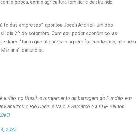
om a pesca, com a agricultura familiar e destruindo
má fé das empresas”, apontou Joceli Andrioli, um dos
sil dia 22 de setembro. Com seu poder econômico, as
brasileiro. “Tanto que até agora ninguém foi condenado, ninguém
Mariana”, denunciou.
té então, no Brasil: o rompimento da barragem do Fundão, em
viabilizou o Rio Doce. A Vale, a Samarco e a BHP Billiton
qLQkO
4, 2023