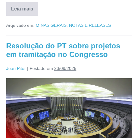
Leia mais
Arquivado em:
MINAS GERAIS
,
NOTAS E RELEASES
Resolução do PT sobre projetos
em tramitação no Congresso
Jean Piter
|
Postado em
23/09/2025